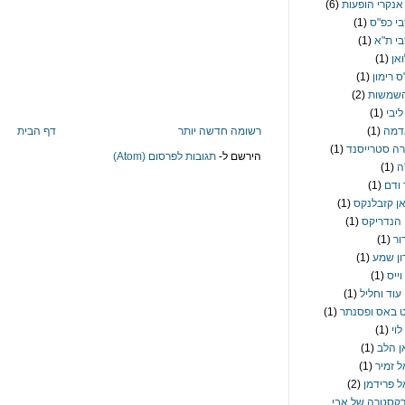
אנקרי הופעות
(6)
י כפ"ס
(1)
י ת"א
(1)
אן
(1)
ס רימון
(1)
השמשות
(2)
ליבי
(1)
רשומה חדשה יותר
דף הבית
דמה
(1)
ה סטרייסנד
(1)
הירשם ל-
תגובות לפרסום (Atom)
ה
(1)
ודם
(1)
יאן קזבלנקס
(1)
י הנדריקס
(1)
ור
(1)
רון שמע
(1)
וייס
(1)
 עוד וחליל
(1)
 באס ופסנתר
(1)
לוי
(1)
אן הלב
(1)
ל זמיר
(1)
ל פרידמן
(2)
קסטרה של אבי