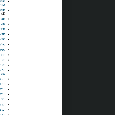
חוה 
הופע
חוה 
(2)
חצוצ
טוקן 
טיק 
טל ג
טליה
טליה
טניה 
ידיד
יהוד
יהוד
יום ה
מערכ
יוני 
יוני 
יונת
יונתן
ילד ו
ילדת
ימן ב
יש ב