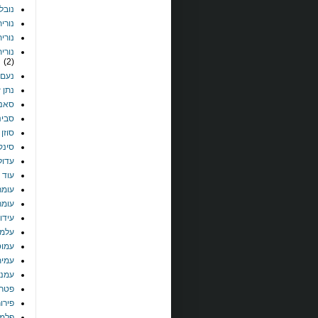
נובל
נורית
נורי
נורית
(2)
נעם 
נתן ז
סאני
סבינ
סוזן 
סינק
עדול
עוד 
עומר
עומר 
עידו
עלמה
עמוס
עמית
עמנו
פטרי
פירו
פלמנ