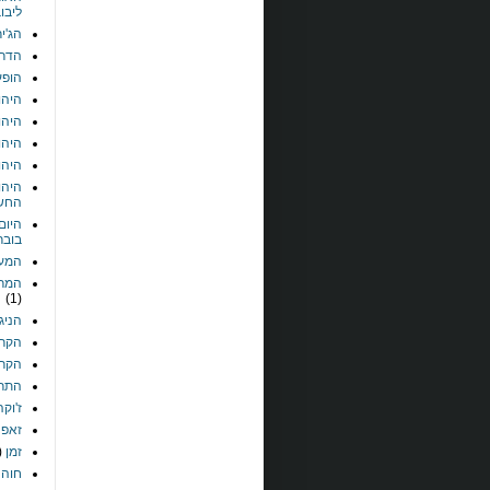
ליבוב
הג'י
הדר 
הופע
היהו
היהו
היהו
היהו
היהו
החש
היום
בובר
המע
המרכ
(1)
הניג
הקר
הקרט
התרג
ז'וקה
זאפה
זמן
)
חוה 