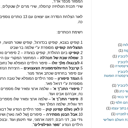
המפוזר מכפר אז"ר,
שירי תכנית הטלויזיה קרוסלה, שירי מרים ילן שטקליס, צ'י
כה.
רשימת הכותרים:
1.קופיקו בצבא, קופיקו בכדורגל, קופיקו שוטר תנועה, קופיקו הקוסם –
(1)
המצליחה קופיקו
מסופרת ע"י שלמה בר-שביט
(1)
2.
קופיקו
ביום ההולדת, קופיקו בצעדה – 2 סיפורים נוספים בסדרה.
ליבוביץ
(1)
3.
שמלת שבת של חנה'לה
– המחזמר המקורי עם הילד
ליבוביץ
4.
לובנגולו מלך זולו
– סיפור הילדים המופלא של נחום 
רקסטרה
(1)
5.
קרנבל החיות/סימפונית הצעצועים
– היצירות הנהד
ליבוביץ
עם סיפור בחרוזים שכתב אהוד מנור.
רקסטרה הופעות
6.
הגמד סיפורון
– ספר הילדים המופלא של טובה הרשקו
מסופרות ע"י דניאל פאר.
יבוביץ'
(1)
7.
סיפורי התנ"ך א'
– שלמה ארצי ומאיר שלו מספרים 
י כהן
(3)
נח, אברהם אבינו ועוד.
ר בנאי
(1)
8.
סיפורי התנ"ך א'
– שלמה ארצי ומאיר שלו מספרים ע
ם חלפי
(1)
דוד וגולית, שלמה המלך ועוד.
בתוך עצמו
(1)
9.
לאן נעלם קפיטן קוק
– ספר הילדים הנודע של דבור
 למברט
(1)
10.
אבל הבטן מסתירה
– סיפורים (של לאה נאור) ושי
גידי גוב, דני רובס, דפנה ארמוני, עוזי חיטמן ועוד. ו
 העולם השלישי
הילדים הנודע "
ספר הפילפילים
".