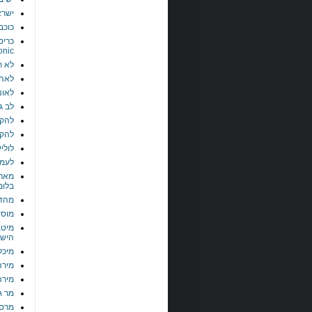
ישראל
כוכב
כריס
onic
לא ת
לאה 
לאונ
לב ג
להקת
להקת
לוליי
לעמ
מארי
בלומ
מהדו
מוסי
מיטב
הישר
מיכל
מירה
מירה
מר ג
מרס