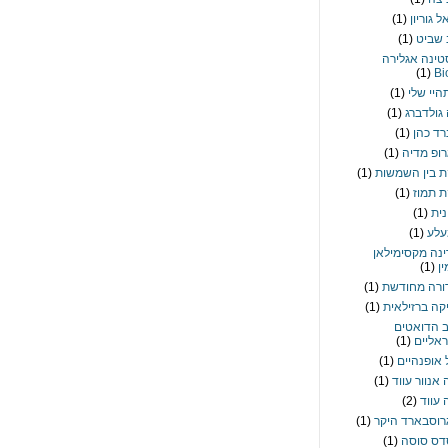
 גוריון
(1)
 שביט
(1)
טינה אגלירה
(1)
Bi
היי שלי
(1)
גולדברג
(1)
רד כהן
(1)
רופ מדיה
(1)
 בין השמשות
(1)
 תמוז
(1)
נית
(1)
עלע
(1)
נה מקסימילאן
ין
(1)
רה מחודשת
(1)
קה ברזילאית
(1)
 הדואטים
אליים
(1)
 אופנהיים
(1)
 אנוור עווד
(1)
 עווד
(2)
רוסבארד היקר
(1)
דס סוסה
(1)