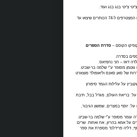
טי צ'יטי בנג בנג ועוד.
לאור הצלחת הסדרה אנו יוצאים עם 13 כותרים נוספים המצטרפים ל-74 הכותרים שיצאו עד
סדרת הספרים
ה דאז – חני נחמיאס.
גוטמן מסופר ע"י שלמה בר-שביט.
רות של סאן סאנס וליאופולד מוצארט
ביץ על עלילות הגמד סיפורון
על: בריאת העולם, מגדל בבל, תיבת
ל: יוסף במצרים, שמשון הגיבור,
ה עומר מסופר ע"י שלמה בר-שביט.
רים על אמא בהריון, אח ואחות. שרים:
בנוסף, דליה פרידלנד מספרת את ספר