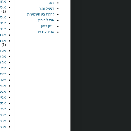
אהוד
זינגר
אוסף
דניאל זמיר
(1)
להקת בין השמשות
אוסף
אבי ליבוביץ
אחינ
יונתן כנען
אחינו
אחינועם ניני
אירווי
אירו
(1)
אל פ
אל פ
אל ת
אלי ד
אליש
אלכס
אן.אם
אנימ
אסי א
אסף 
ארז 
ארמנ
אתי 
אתי 