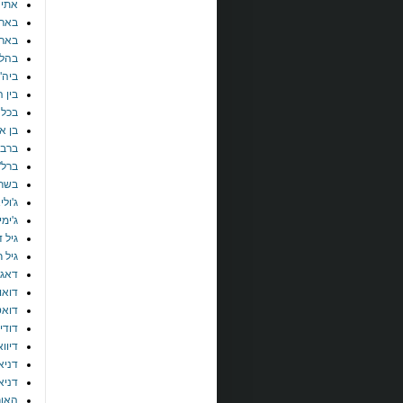
אתי 
בארב
בארב
בהלו
ביה"
בין 
בכל 
בן א
ברבר
ברל'
בשר 
ג'ול
ג'ימ
גיל ד
גיל 
דאג 
דואו
דואט
דודי 
דיוו
דניא
דניא
האור