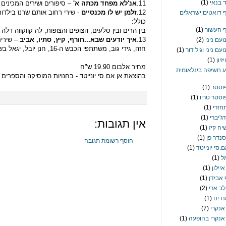
 בנאי
(1)
11.
אנ'לא מפחד מכתה א'
– סיפורים ושירים המכינים
12.
זלמן יש לו מכנסיים
- שירי רחוב אותם שרנו בילדו
 דואטים ישראלים
כולל:
 העשור
(1)
בין הרים ובין סלעים, הצופים והצופות, לה קווקווה דלה א
13.
איך יודעים שבא...חורף, קיץ, סתיו, אביב
– שירים
ועם ניני
(2)
חזה, גידי גוב, משתתפי הכבש ה-16, חנן יובל, יגאל בשן ועוד.
עם ניני וגיל דור
(1)
זיון
(1)
מחיר אלבום 19.90 ש"ח
ע חשיפה בינלאומית
בהוצאת אן.אם.סי יונייטד - בחנויות המוסיקה והספרים
וסטר
(1)
וסטר טריו
(1)
חזרי
(1)
ג'יברי
(1)
אין תגובות:
יה קיז
(1)
נדר פן
(1)
הוסף רשומת תגובה
.סי יונייטד
(1)
ל
(1)
יילון
(1)
אבידן
(1)
לב ארי
(2)
דינו
(1)
אנקרי
(7)
אנקרי בהופעה
(1)