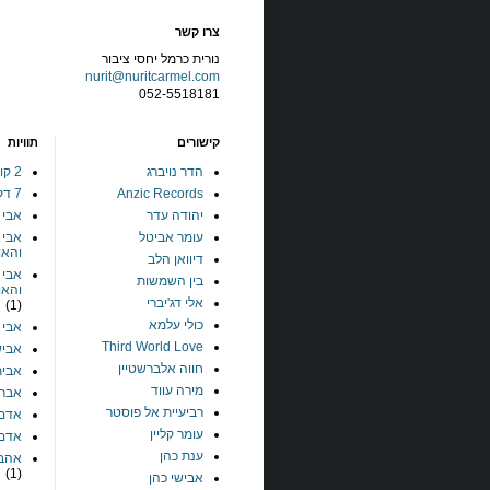
צרו קשר
נורית כרמל יחסי ציבור
nurit@nuritcarmel.com
052-5518181
קישורים
תוויות
הדר נויברג
2 קולות
Anzic Records
7 דקות
יהודה עדר
אבי 
עומר אביטל
אבי 
והאו
דיוואן הלב
אבי 
בין השמשות
והאו
אלי דג'יברי
(1)
כולי עלמא
אבי ל
Third World Love
אביש
חווה אלברשטיין
אבית
מירה עווד
אברה
רביעיית אל פוסטר
אדם 
עומר קליין
אדם
ענת כהן
אהבת
(1)
אבישי כהן